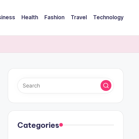
siness
Health
Fashion
Travel
Technology
Categories