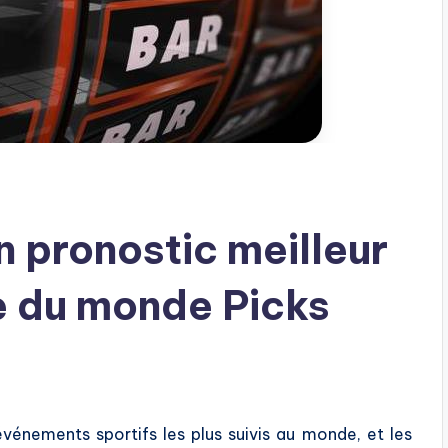
n pronostic meilleur
e du monde Picks
vénements sportifs les plus suivis au monde, et les