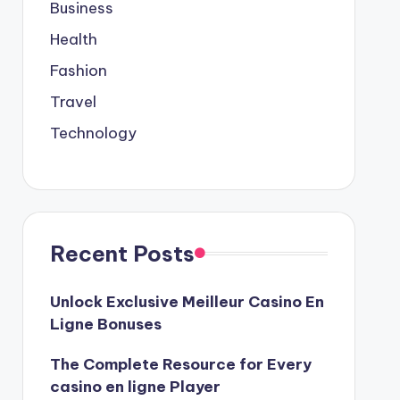
Business
Health
Fashion
Travel
Technology
Recent Posts
Unlock Exclusive Meilleur Casino En
Ligne Bonuses
The Complete Resource for Every
casino en ligne Player