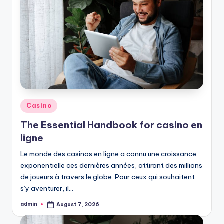
Posted
Casino
in
The Essential Handbook for casino en
ligne
Le monde des casinos en ligne a connu une croissance
exponentielle ces dernières années, attirant des millions
de joueurs à travers le globe. Pour ceux qui souhaitent
s’y aventurer, il…
admin
August 7, 2026
Posted
by