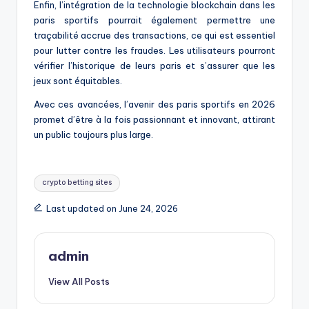
Enfin, l’intégration de la technologie blockchain dans les
paris sportifs pourrait également permettre une
traçabilité accrue des transactions, ce qui est essentiel
pour lutter contre les fraudes. Les utilisateurs pourront
vérifier l’historique de leurs paris et s’assurer que les
jeux sont équitables.
Avec ces avancées, l’avenir des paris sportifs en 2026
promet d’être à la fois passionnant et innovant, attirant
un public toujours plus large.
Tags:
crypto betting sites
Last updated on June 24, 2026
admin
View All Posts