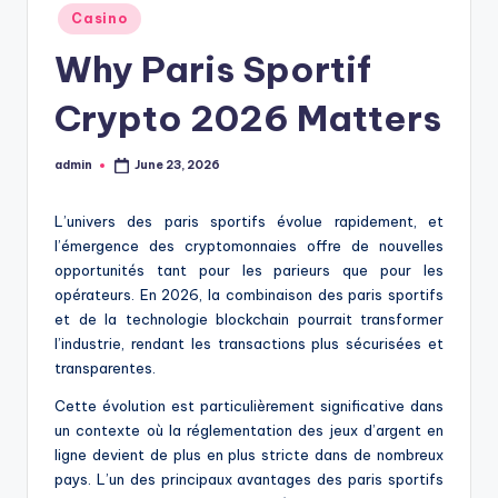
Posted
Casino
in
Why Paris Sportif
Crypto 2026 Matters
admin
June 23, 2026
Posted
by
L’univers des paris sportifs évolue rapidement, et
l’émergence des cryptomonnaies offre de nouvelles
opportunités tant pour les parieurs que pour les
opérateurs. En 2026, la combinaison des paris sportifs
et de la technologie blockchain pourrait transformer
l’industrie, rendant les transactions plus sécurisées et
transparentes.
Cette évolution est particulièrement significative dans
un contexte où la réglementation des jeux d’argent en
ligne devient de plus en plus stricte dans de nombreux
pays. L’un des principaux avantages des paris sportifs