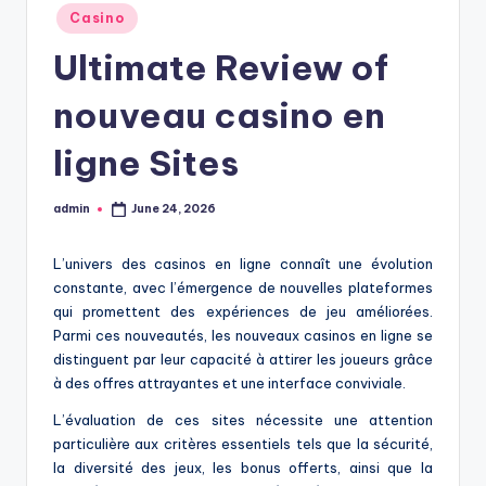
Posted
Casino
in
Ultimate Review of
nouveau casino en
ligne Sites
admin
June 24, 2026
Posted
by
L’univers des casinos en ligne connaît une évolution
constante, avec l’émergence de nouvelles plateformes
qui promettent des expériences de jeu améliorées.
Parmi ces nouveautés, les nouveaux casinos en ligne se
distinguent par leur capacité à attirer les joueurs grâce
à des offres attrayantes et une interface conviviale.
L’évaluation de ces sites nécessite une attention
particulière aux critères essentiels tels que la sécurité,
la diversité des jeux, les bonus offerts, ainsi que la