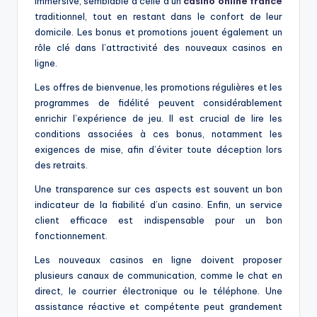
immersive, semblable à celle d’un
casino online france
traditionnel, tout en restant dans le confort de leur
domicile. Les bonus et promotions jouent également un
rôle clé dans l’attractivité des nouveaux casinos en
ligne.
Les offres de bienvenue, les promotions régulières et les
programmes de fidélité peuvent considérablement
enrichir l’expérience de jeu. Il est crucial de lire les
conditions associées à ces bonus, notamment les
exigences de mise, afin d’éviter toute déception lors
des retraits.
Une transparence sur ces aspects est souvent un bon
indicateur de la fiabilité d’un casino. Enfin, un service
client efficace est indispensable pour un bon
fonctionnement.
Les nouveaux casinos en ligne doivent proposer
plusieurs canaux de communication, comme le chat en
direct, le courrier électronique ou le téléphone. Une
assistance réactive et compétente peut grandement