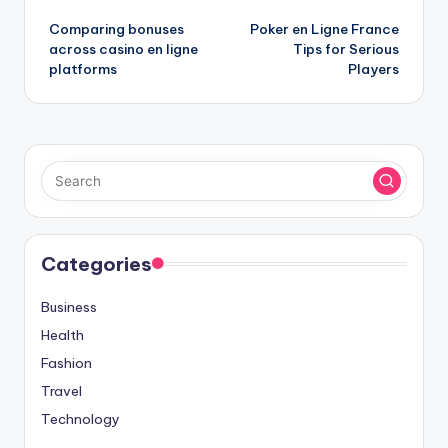
Post
Comparing bonuses
Poker en Ligne France
navigation
across casino en ligne
Tips for Serious
platforms
Players
Categories
Business
Health
Fashion
Travel
Technology