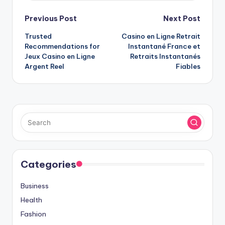
Post
Previous Post
Next Post
Trusted
Casino en Ligne Retrait
navigation
Recommendations for
Instantané France et
Jeux Casino en Ligne
Retraits Instantanés
Argent Reel
Fiables
Categories
Business
Health
Fashion