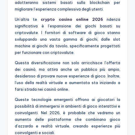
adotteranno sistemi basati sulla blockchain per
migliorare l’esperienza complessiva degli utenti.
Un’altra te
crypto casino online 2026
ndenza
significativa è l’espansione dei giochi basati su
criptovalute. I fornitori di software di gioco stanno
sviluppando una vasta gamma di giochi, dalle slot
machine ai giochi da tavolo, specificamente progettati
per funzionare con criptovalute.
Questa diversificazione non solo arricchisce l’offerta
dei casinò, ma attira anche un pubblico più ampio,
desideroso di provare nuove esperienze di gioco. Inoltre,
l’uso della realtà virtuale e aumentata sta iniziando a
farsi strada nei casinò online.
Queste tecnologie emergenti offrono ai giocatori la
possibilità di immergersi in ambienti di gioco interattivi e
coinvolgenti. Nel 2026, è probabile che vedremo un
aumento delle piattaforme che combinano gioco
d’azzardo e realtà virtuale, creando esperienze più
coinvolgenti e sociali.