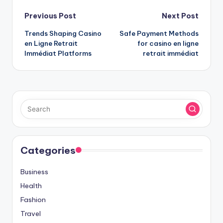
Post
Previous Post
Next Post
Trends Shaping Casino
Safe Payment Methods
navigation
en Ligne Retrait
for casino en ligne
Immédiat Platforms
retrait immédiat
Categories
Business
Health
Fashion
Travel