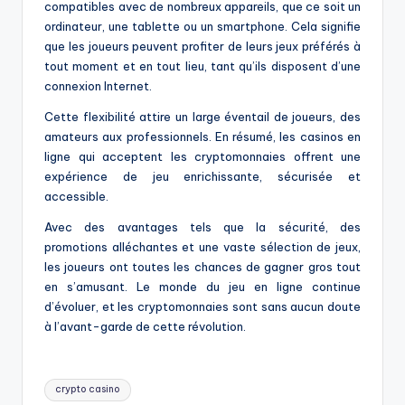
compatibles avec de nombreux appareils, que ce soit un
ordinateur, une tablette ou un smartphone. Cela signifie
que les joueurs peuvent profiter de leurs jeux préférés à
tout moment et en tout lieu, tant qu’ils disposent d’une
connexion Internet.
Cette flexibilité attire un large éventail de joueurs, des
amateurs aux professionnels. En résumé, les casinos en
ligne qui acceptent les cryptomonnaies offrent une
expérience de jeu enrichissante, sécurisée et
accessible.
Avec des avantages tels que la sécurité, des
promotions alléchantes et une vaste sélection de jeux,
les joueurs ont toutes les chances de gagner gros tout
en s’amusant. Le monde du jeu en ligne continue
d’évoluer, et les cryptomonnaies sont sans aucun doute
à l’avant-garde de cette révolution.
Tags:
crypto casino