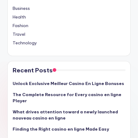
Business
Health
Fashion
Travel
Technology
Recent Posts
Unlock Exclusive Meilleur Casino En Ligne Bonuses
The Complete Resource for Every casino en ligne
Player
What drives attention toward a newly launched
nouveau casino en ligne
Finding the Right casino en ligne Made Easy