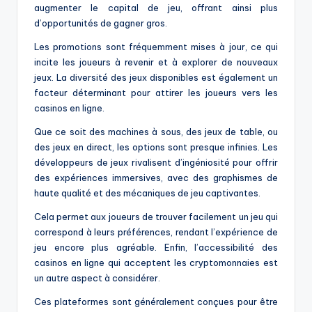
augmenter le capital de jeu, offrant ainsi plus
d’opportunités de gagner gros.
Les promotions sont fréquemment mises à jour, ce qui
incite les joueurs à revenir et à explorer de nouveaux
jeux. La diversité des jeux disponibles est également un
facteur déterminant pour attirer les joueurs vers les
casinos en ligne.
Que ce soit des machines à sous, des jeux de table, ou
des jeux en direct, les options sont presque infinies. Les
développeurs de jeux rivalisent d’ingéniosité pour offrir
des expériences immersives, avec des graphismes de
haute qualité et des mécaniques de jeu captivantes.
Cela permet aux joueurs de trouver facilement un jeu qui
correspond à leurs préférences, rendant l’expérience de
jeu encore plus agréable. Enfin, l’accessibilité des
casinos en ligne qui acceptent les cryptomonnaies est
un autre aspect à considérer.
Ces plateformes sont généralement conçues pour être