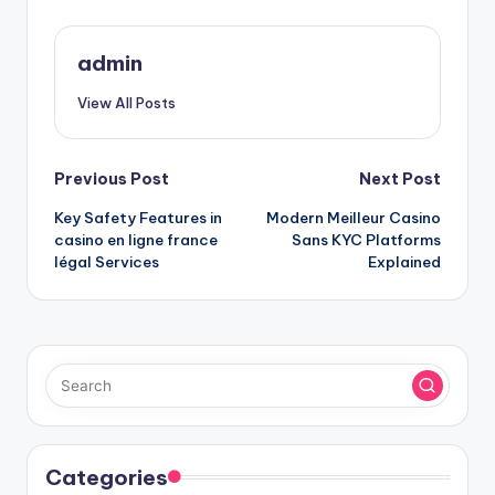
admin
View All Posts
Post
Previous Post
Next Post
Key Safety Features in
Modern Meilleur Casino
navigation
casino en ligne france
Sans KYC Platforms
légal Services
Explained
Categories