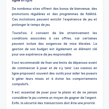
ligne
en ligne.
De nombreux sites offrent des bonus de bienvenue, des
promotions régulières et des programmes de fidélité.
Ces incitations peuvent enrichir l’expérience de jeu et
prolonger le temps de jeu.
Toutefois, il convient de lire attentivement les
conditions associées à ces offres, car certaines
peuvent inclure des exigences de mise élevées. La
gestion de son budget est également un élément clé
pour une expérience de jeu responsable.
Il est recommandé de fixer une limite de dépenses avant
de commencer à jouer et de s’y tenir. Les casinos en
ligne proposent souvent des outils pour aider les joueurs
à gérer leurs mises et à éviter les comportements
compulsifs.
Il est essentiel de jouer pour le plaisir et de ne jamais
considérer le jeu comme un moyen de gagner de l’argent.
Enfin, la sécurité des transactions doit être une priorité.