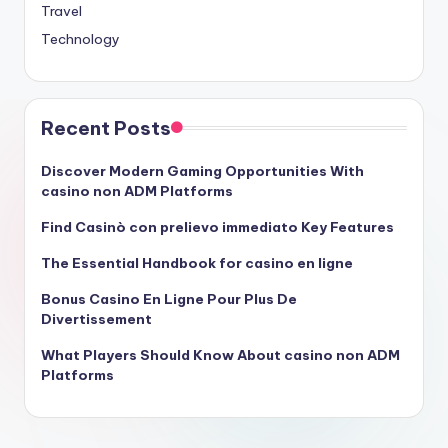
Travel
Technology
Recent Posts
Discover Modern Gaming Opportunities With
casino non ADM Platforms
Find Casinò con prelievo immediato Key Features
The Essential Handbook for casino en ligne
Bonus Casino En Ligne Pour Plus De
Divertissement
What Players Should Know About casino non ADM
Platforms