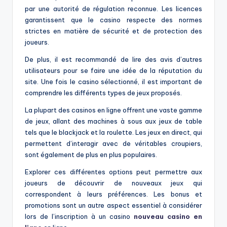
par une autorité de régulation reconnue. Les licences
garantissent que le casino respecte des normes
strictes en matière de sécurité et de protection des
joueurs.
De plus, il est recommandé de lire des avis d’autres
utilisateurs pour se faire une idée de la réputation du
site. Une fois le casino sélectionné, il est important de
comprendre les différents types de jeux proposés.
La plupart des casinos en ligne offrent une vaste gamme
de jeux, allant des machines à sous aux jeux de table
tels que le blackjack et la roulette. Les jeux en direct, qui
permettent d’interagir avec de véritables croupiers,
sont également de plus en plus populaires.
Explorer ces différentes options peut permettre aux
joueurs de découvrir de nouveaux jeux qui
correspondent à leurs préférences. Les bonus et
promotions sont un autre aspect essentiel à considérer
lors de l’inscription à un casino
nouveau casino en