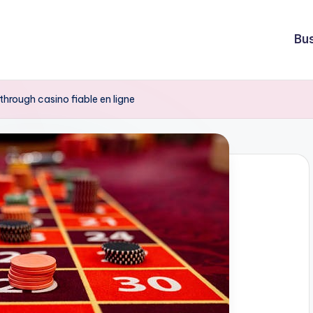
Bu
hrough casino fiable en ligne