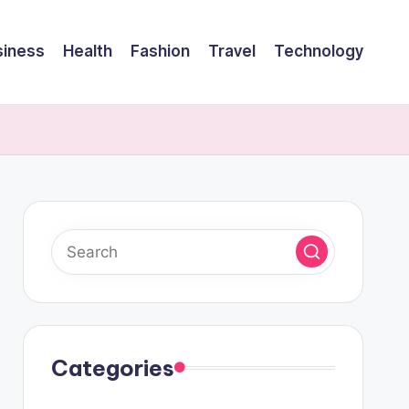
siness
Health
Fashion
Travel
Technology
Categories