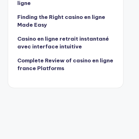
ligne
Finding the Right casino en ligne
Made Easy
Casino en ligne retrait instantané
avec interface intuitive
Complete Review of casino en ligne
france Platforms