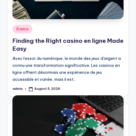
Posted
Game
in
Finding the Right casino en ligne Made
Easy
Avec l'essor du numérique, le monde des jeux d'argent a
connu une transformation significative. Les casinos en
ligne offrent désormais une expérience de jeu
accessible et variée, mais il est…
admin
August 5, 2026
Posted
by