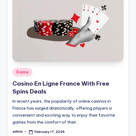
Posted
Game
in
Casino En Ligne France With Free
Spins Deals
In recent years, the popularity of online casinos in
France has surged dramatically, offering players a
convenient and exciting way to enjoy their favorite
games from the comfort of their…
admin
February 17, 2026
Posted