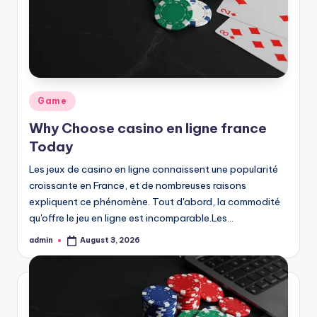
Posted
Game
in
Why Choose casino en ligne france
Today
Les jeux de casino en ligne connaissent une popularité
croissante en France, et de nombreuses raisons
expliquent ce phénomène. Tout d'abord, la commodité
qu'offre le jeu en ligne est incomparable.Les…
admin
August 3, 2026
Posted
by