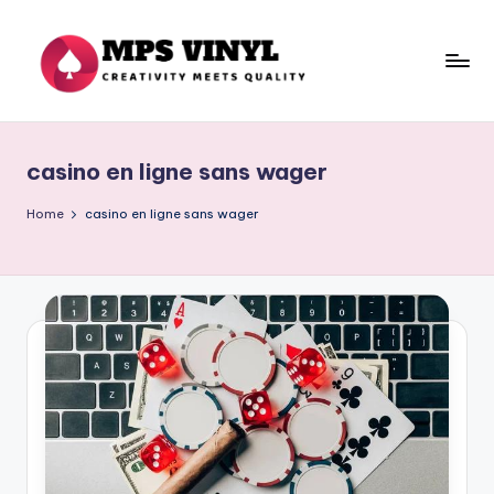
Skip
to
content
M
Creativity
Meets
p
Quality
casino en ligne sans wager
s
V
Home
casino en ligne sans wager
in
yl