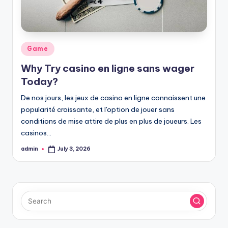
Posted
Game
in
Why Try casino en ligne sans wager
Today?
De nos jours, les jeux de casino en ligne connaissent une
popularité croissante, et l'option de jouer sans
conditions de mise attire de plus en plus de joueurs. Les
casinos…
admin
July 3, 2026
Posted
by