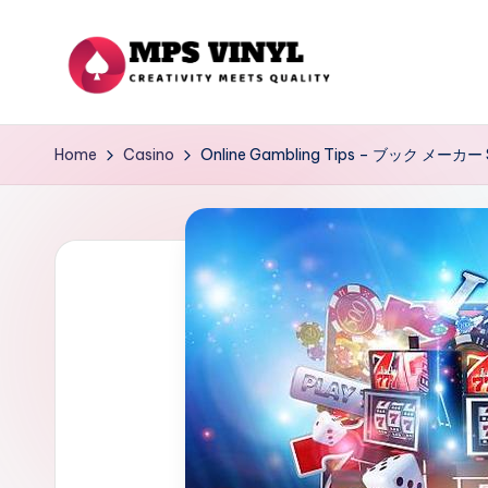
Skip
to
M
Creativity
content
Meets
p
Home
Casino
Online Gambling Tips – ブック メーカー S
Quality
s
V
in
yl