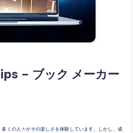
g Tips – ブック メーカー
、多くの人々がその楽しさを体験しています。しかし、成