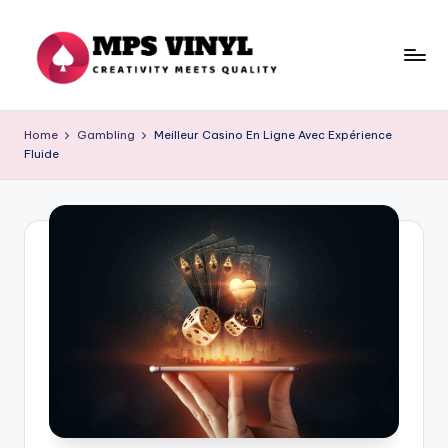
Skip
to
content
M
Creativity
Meets
p
Home
Gambling
Meilleur Casino En Ligne Avec Expérience
Quality
Fluide
s
V
in
yl