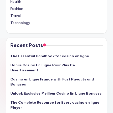
Health
Fashion
Travel
Technology
Recent Posts
The Essential Handbook for casino en ligne
Bonus Casino En Ligne Pour Plus De
Divertissement
Casino en Ligne France with Fast Payouts and
Bonuses
Unlock Exclusive Meilleur Casino En Ligne Bonuses
The Complete Resource for Every casino en ligne
Player