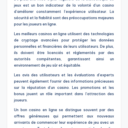
jeux est un bon indicateur de la volonté d’un casino
d’améliorer constamment l’expérience utilisateur. La
sécurité et la fiabilité sont des préoccupations majeures
pour les joueurs en ligne.
Les meilleurs casinos en ligne utilisent des technologies
de cryptage avancées pour protéger les données
personnelles et financières de leurs utilisateurs. De plus,
ils doivent être licenciés et réglementés par des
autorités compétentes, garantissant ainsi un
environnement de jeu sûr et équitable.
Les avis des utilisateurs et les évaluations d’experts
peuvent également fournir des informations précieuses
sur la réputation d’un casino. Les promotions et les
bonus jouent un rôle important dans l’attraction des
joueurs.
Un bon casino en ligne se distingue souvent par des
offres généreuses qui permettent aux nouveaux
arrivants de commencer leur expérience de jeu avec un