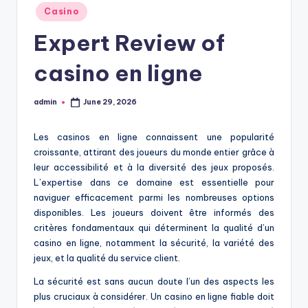
Posted
Casino
in
Expert Review of
casino en ligne
admin
June 29, 2026
Posted
by
Les casinos en ligne connaissent une popularité
croissante, attirant des joueurs du monde entier grâce à
leur accessibilité et à la diversité des jeux proposés.
L’expertise dans ce domaine est essentielle pour
naviguer efficacement parmi les nombreuses options
disponibles. Les joueurs doivent être informés des
critères fondamentaux qui déterminent la qualité d’un
casino en ligne, notamment la sécurité, la variété des
jeux, et la qualité du service client.
La sécurité est sans aucun doute l’un des aspects les
plus cruciaux à considérer. Un casino en ligne fiable doit