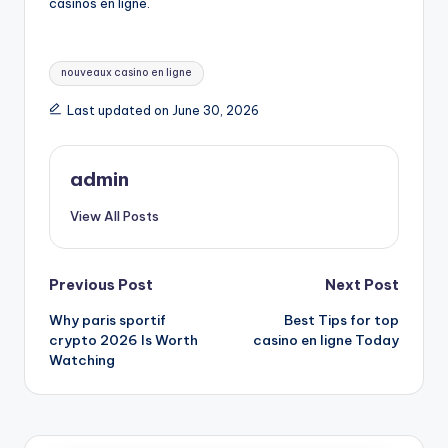
casinos en ligne.
Tags:
nouveaux casino en ligne
Last updated on June 30, 2026
admin
View All Posts
Post
Previous Post
Next Post
Why paris sportif
Best Tips for top
navigation
crypto 2026 Is Worth
casino en ligne Today
Watching