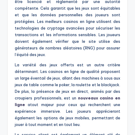
être licencié et réglementé par une autorité
compétente. Cela garantit que les jeux sont équitables
et que les données personnelles des joueurs sont
protégées. Les meilleurs casinos en ligne utilisent des
technologies de cryptage avancées pour sécuriser les
transactions et les informations sensibles. Les joueurs
doivent également vérifier que le site utilise des
générateurs de nombres aléatoires (RNG) pour assurer
l’équité des jeux.
La variété des jeux offerts est un autre critère
déterminant. Les casinos en ligne de qualité proposent
un large éventail de jeux, allant des machines à sous aux
jeux de table comme le poker, la roulette et le blackjack.
De plus, la présence de jeux en direct, animés par des
croupiers professionnels, est un
nouveaux casino en
ligne
atout majeur pour ceux qui recherchent une
expérience immersive. Les joueurs apprécieront
également les options de jeux mobiles, permettant de
jouer à tout moment et en tout lieu.
Le service client est également un élément clé de