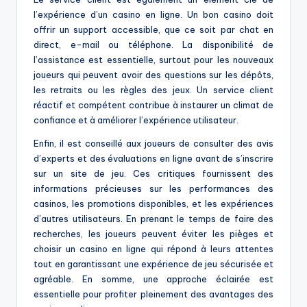
l’expérience d’un casino en ligne. Un bon casino doit
offrir un support accessible, que ce soit par chat en
direct, e-mail ou téléphone. La disponibilité de
l’assistance est essentielle, surtout pour les nouveaux
joueurs qui peuvent avoir des questions sur les dépôts,
les retraits ou les règles des jeux. Un service client
réactif et compétent contribue à instaurer un climat de
confiance et à améliorer l’expérience utilisateur.
Enfin, il est conseillé aux joueurs de consulter des avis
d’experts et des évaluations en ligne avant de s’inscrire
sur un site de jeu. Ces critiques fournissent des
informations précieuses sur les performances des
casinos, les promotions disponibles, et les expériences
d’autres utilisateurs. En prenant le temps de faire des
recherches, les joueurs peuvent éviter les pièges et
choisir un casino en ligne qui répond à leurs attentes
tout en garantissant une expérience de jeu sécurisée et
agréable. En somme, une approche éclairée est
essentielle pour profiter pleinement des avantages des