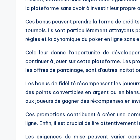
la plateforme sans avoir à investir leur propre 
Ces bonus peuvent prendre la forme de crédits 
tournois. Ils sont particulièrement attrayants p
règles et la dynamique du poker en ligne sans 
Cela leur donne l’opportunité de développer
continuer à jouer sur cette plateforme. Les prom
les offres de parrainage, sont d’autres incitati
Les bonus de fidélité récompensent les joueurs p
des points convertibles en argent ou en biens.
aux joueurs de gagner des récompenses en invit
Ces promotions contribuent à créer une co
ligne. Enfin, il est crucial de lire attentivemen
Les exigences de mise peuvent varier consi