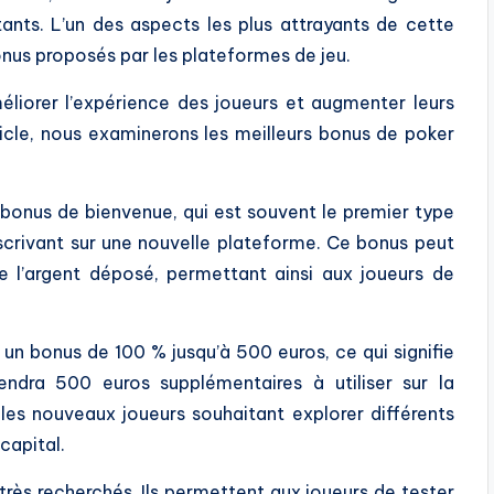
rtants. L’un des aspects les plus attrayants de cette
nus proposés par les plateformes de jeu.
liorer l’expérience des joueurs et augmenter leurs
icle, nous examinerons les meilleurs bonus de poker
e bonus de bienvenue, qui est souvent le premier type
scrivant sur une nouvelle plateforme. Ce bonus peut
 l’argent déposé, permettant ainsi aux joueurs de
 un bonus de 100 % jusqu’à 500 euros, ce qui signifie
endra 500 euros supplémentaires à utiliser sur la
les nouveaux joueurs souhaitant explorer différents
capital.
rès recherchés. Ils permettent aux joueurs de tester