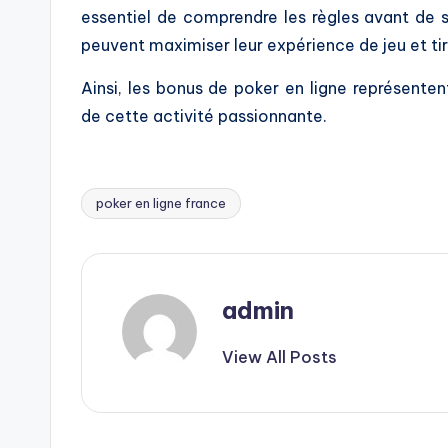
essentiel de comprendre les règles avant de s
peuvent maximiser leur expérience de jeu et tire
Ainsi, les bonus de poker en ligne représente
de cette activité passionnante.
poker en ligne france
Tags:
admin
View All Posts