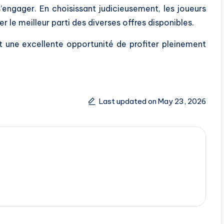
’engager. En choisissant judicieusement, les joueurs
r le meilleur parti des diverses offres disponibles.
nt une excellente opportunité de profiter pleinement
Last updated on May 23, 2026