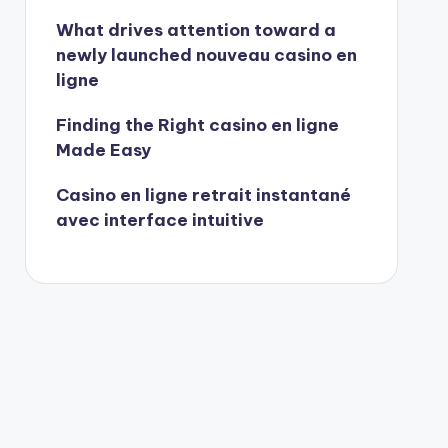
What drives attention toward a
newly launched nouveau casino en
ligne
Finding the Right casino en ligne
Made Easy
Casino en ligne retrait instantané
avec interface intuitive