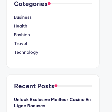
Categories
Business
Health
Fashion
Travel
Technology
Recent Posts
Unlock Exclusive Meilleur Casino En
Ligne Bonuses