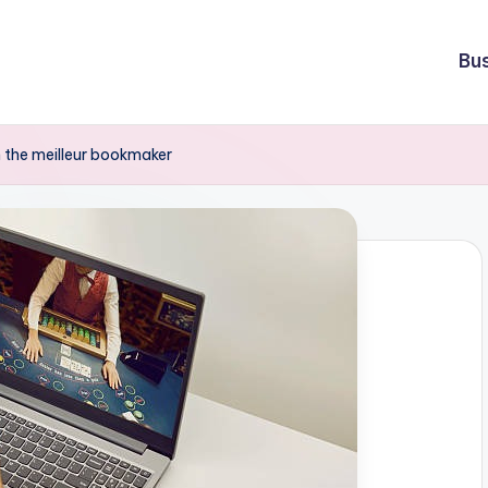
Bu
 the meilleur bookmaker