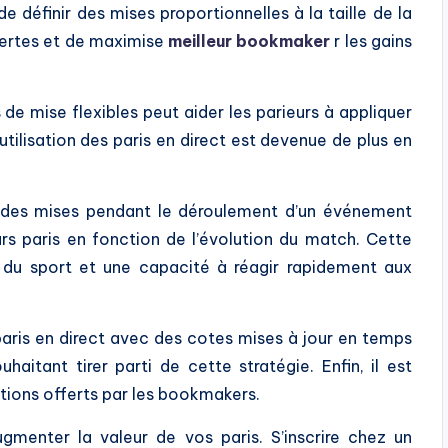
e définir des mises proportionnelles à la taille de la
 pertes et de maximise
meilleur bookmaker
r les gains
e mise flexibles peut aider les parieurs à appliquer
tilisation des paris en direct est devenue de plus en
r des mises pendant le déroulement d’un événement
leurs paris en fonction de l’évolution du match. Cette
du sport et une capacité à réagir rapidement aux
ris en direct avec des cotes mises à jour en temps
haitant tirer parti de cette stratégie. Enfin, il est
tions offerts par les bookmakers.
gmenter la valeur de vos paris. S’inscrire chez un